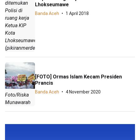
ditemukan
Lhokseumawe
Polisi di
Banda Aceh
1 April 2018
ruang kerja
Ketua KIP
Kota
Lhokseumawe.
(pikiranmerdeka.o/IST)
[FOTO] Ormas Islam Kecam Presiden
Prancis
Banda Aceh
4 November 2020
Foto/Riska
Munawarah