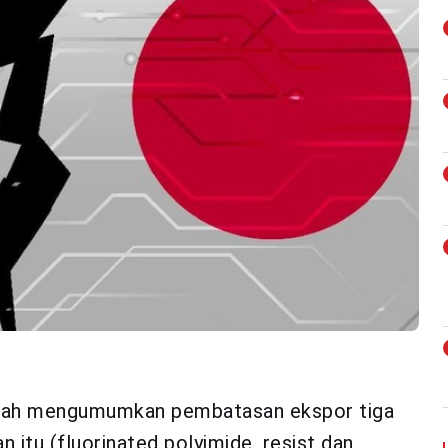
telah mengumumkan pembatasan ekspor tiga
 itu (fluorinated polyimide, resist dan