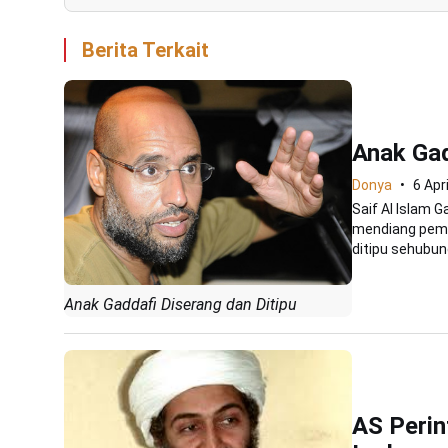
Berita Terkait
Anak Gad
Donya
6 Apr
Saif Al Islam 
mendiang pemim
ditipu sehubung
Anak Gaddafi Diserang dan Ditipu
AS Peri