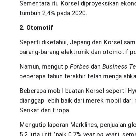
Sementara itu Korsel diproyeksikan eko
tumbuh 2,4% pada 2020.
2. Otomotif
Seperti diketahui, Jepang dan Korsel sa
barang-barang elektronik dan otomotif pop
Namun, mengutip
Forbes
dan
Business T
beberapa tahun terakhir telah mengalahk
Beberapa mobil buatan Korsel seperti Hy
dianggap lebih baik dari merek mobil dar
Serikat dan Eropa.
Mengutip laporan Marklines, penjualan g
5,2 juta unit (naik 0,7%
year on year
), sem