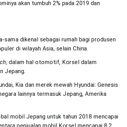
nominya akan tumbuh 2% pada 2019 dan
ma-sama dikenal sebagai rumah bagi produsen
uler di wilayah Asia, selain China.
ech
, dalam hal otomotif, Korsel dalam
an Jepang.
undai, Kia dan merek mewah Hyundai: Genesis
i negara lainnya termasuk Jepang, Amerika
lobal mobil Jepang untuk tahun 2018 mencapai
entara penjualan mobil Korsel mencapai 8,2