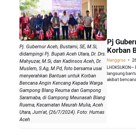
Pj Guber
Pj. Gubernur Aceh, Bustami, SE, M.Si,
Korban B
didampingi Pj. Bupati Aceh Utara, Dr. Drs.
Nanggroe
26
Mahyuzar, M.Si, dan Kadinsos Aceh, Dr.
LHOKSUKON— Pj
Muslem, S.Ag, M.Pd, foto bersama usai
langsung bant
menyerahkan Bantuan untuk Korban
akibat bencana
Bencana Angin Kencang Kepada Warga
Gampong Blang Reuma dan Gampong
Saramaba, di Gampong Meunasah Blang
Ruema, Kecamatan Meurah Mulia, Aceh
Utara, Jum'at, (26/7/2024). Foto: Humas
Aceh