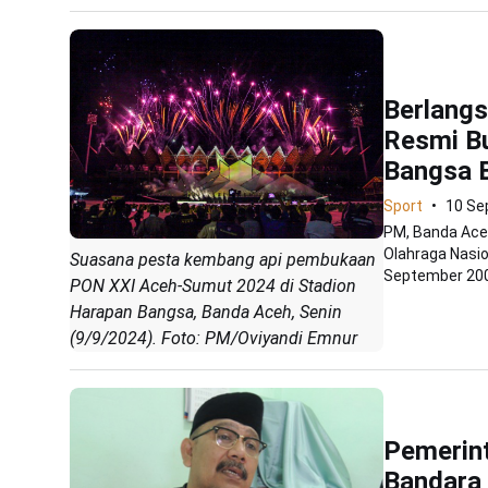
Berlangs
Resmi Bu
Bangsa 
Sport
10 Se
PM, Banda Ace
Olahraga Nasio
Suasana pesta kembang api pembukaan
September 200
PON XXI Aceh-Sumut 2024 di Stadion
Harapan Bangsa, Banda Aceh, Senin
(9/9/2024). Foto: PM/Oviyandi Emnur
Pemerint
Bandara 