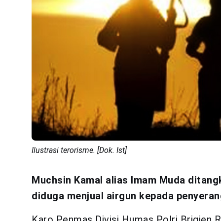
Ilustrasi terorisme. [Dok. Ist]
Muchsin Kamal alias Imam Muda ditangk
diduga menjual airgun kepada penyerang
Karo Penmas Divisi Humas Polri Brigjen