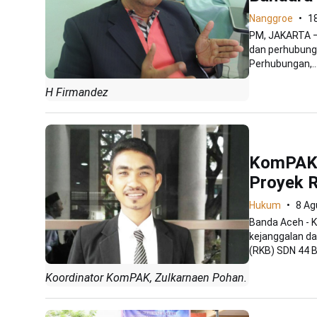
Nanggroe
1
PM, JAKARTA –
dan perhubung
Perhubungan,..
H Firmandez
KomPAK:
Proyek 
Hukum
8 Ag
Banda Aceh - 
kejanggalan d
(RKB) SDN 44 B
Koordinator KomPAK, Zulkarnaen Pohan.