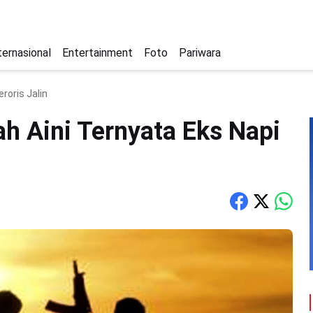
ternasional
Entertainment
Foto
Pariwara
roris Jalin
ah Aini Ternyata Eks Napi