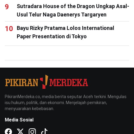
Sutradara House of the Dragon Ungkap Asal-
Usul Telur Naga Daenerys Targaryen
Bayu Rizky Pratama Lolos International
Paper Presentation di Tokyo
PikiranMerdeka.co, media berita seputar Aceh terkini. Mengulas
isu hukum, politik, dan ekonomi. Menjelajah pemikiran,
menyuarakan kebebasan.
Media Sosial