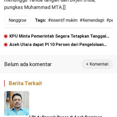
pungkas Muhammad MTA.[]
Nanggroe
Tags:
#
insentif mukim
#
Kemendagri
#
per
KPU Minta Pemerintah Segera Tetapkan Tanggal
Pemilu 2024
Aceh Utara dapat PI 10 Persen dari Pengelolaan
Migas Blok B
Belum ada komentar
+ Komentari
Berita Terkait