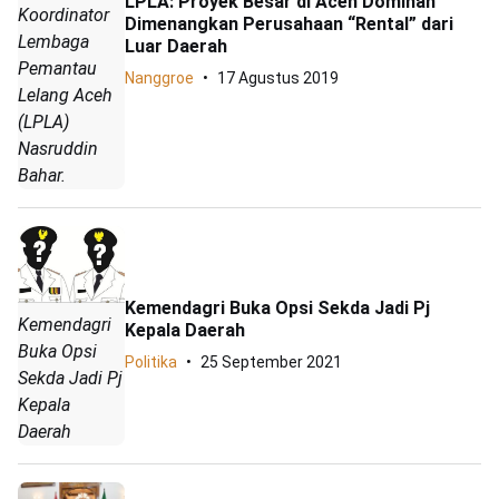
LPLA: Proyek Besar di Aceh Dominan
Koordinator
Dimenangkan Perusahaan “Rental” dari
Lembaga
Luar Daerah
Pemantau
Nanggroe
17 Agustus 2019
Lelang Aceh
(LPLA)
Nasruddin
Bahar.
Kemendagri Buka Opsi Sekda Jadi Pj
Kemendagri
Kepala Daerah
Buka Opsi
Politika
25 September 2021
Sekda Jadi Pj
Kepala
Daerah