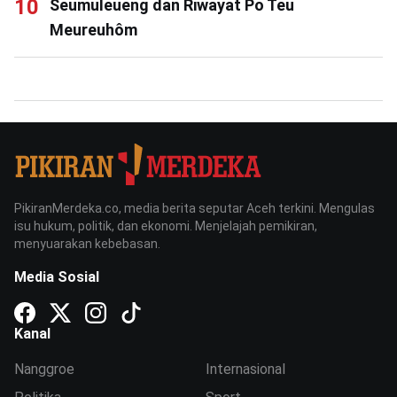
Seumuleueng dan Riwayat Po Teu
Meureuhôm
PikiranMerdeka.co, media berita seputar Aceh terkini. Mengulas
isu hukum, politik, dan ekonomi. Menjelajah pemikiran,
menyuarakan kebebasan.
Media Sosial
Kanal
Nanggroe
Internasional