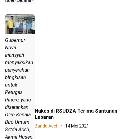
Aceh Selatan
Gubernur
Nova
Iriansyah
menyaksikan
penyerahan
bingkisan
untuk
Petugas
Pinere, yang
diserahkan
Nakes di RSUDZA Terima Santunan
Oleh Kepala
Lebaran
Biro Umum
Banda Aceh
14 Mei 2021
Setda Aceh,
Akmil Husen,