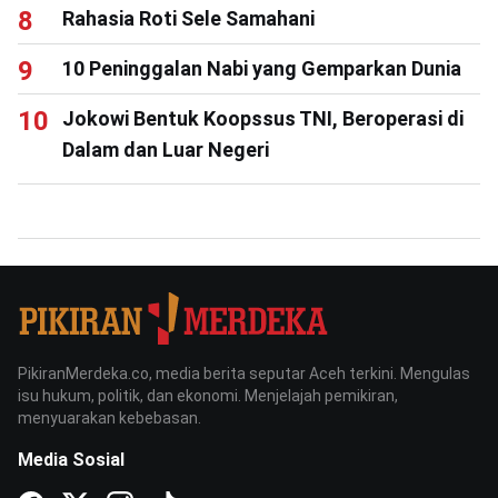
Rahasia Roti Sele Samahani
10 Peninggalan Nabi yang Gemparkan Dunia
Jokowi Bentuk Koopssus TNI, Beroperasi di
Dalam dan Luar Negeri
PikiranMerdeka.co, media berita seputar Aceh terkini. Mengulas
isu hukum, politik, dan ekonomi. Menjelajah pemikiran,
menyuarakan kebebasan.
Media Sosial