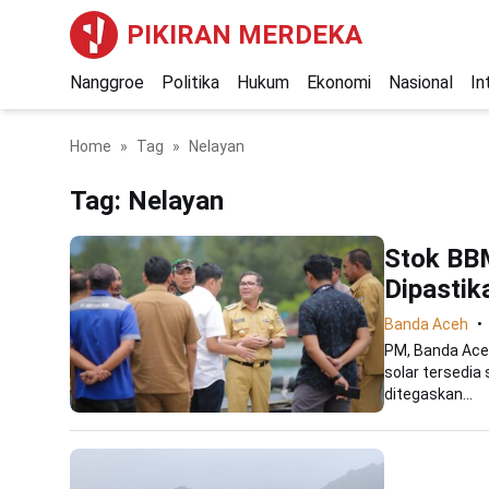
PIKIRAN MERDEKA
Nanggroe
Politika
Hukum
Ekonomi
Nasional
In
Home
Tag
Nelayan
Tag:
Nelayan
Stok BBM
Dipasti
Banda Aceh
PM, Banda Aceh
solar tersedia 
ditegaskan...