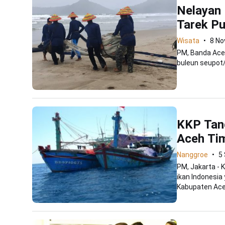
Nelayan
Tarek Pu
Wisata
8 No
PM, Banda Aceh
buleun seupot/
KKP Tang
Aceh Ti
Nanggroe
5
PM, Jakarta - 
ikan Indonesia
Kabupaten Aceh