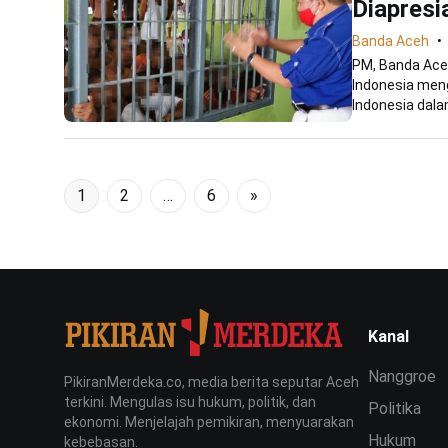
Diapresi
Banda Aceh
PM, Banda Aceh
Indonesia meng
Indonesia dalam
1
2
…
6
»
Kanal
Nanggroe
PikiranMerdeka.co, media berita seputar Aceh
terkini. Mengulas isu hukum, politik, dan
Politika
ekonomi. Menjelajah pemikiran, menyuarakan
Hukum
kebebasan.