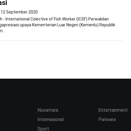
asi
12 September 2020
 - International Colective of Fish Worker (ICSF) Perwakilan
apresiasi upaya Kementerian Luar Negeri (Kemenlu) Republik
...
Nusantara
Entertainment
Internasional
Pariwara
Sport