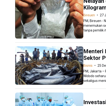
Nelayan 
Kilogra
Bireuen
27 
PM, Bireuen - 
menemukan seb
tanpa pemilik it
Menteri 
Sektor P
Bisnis
25 D
PM, Jakarta – 
Widodo seharu
sekaligus meni
Investas