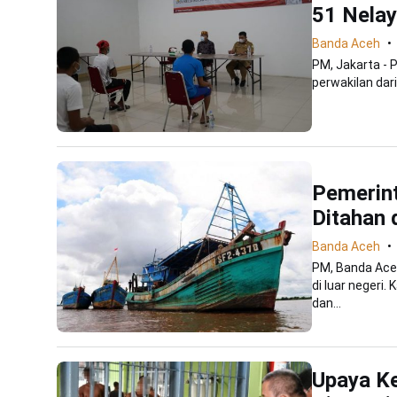
51 Nelay
Banda Aceh
PM, Jakarta - 
perwakilan dari
Pemerin
Ditahan d
Banda Aceh
PM, Banda Ace
di luar negeri.
dan...
Upaya K