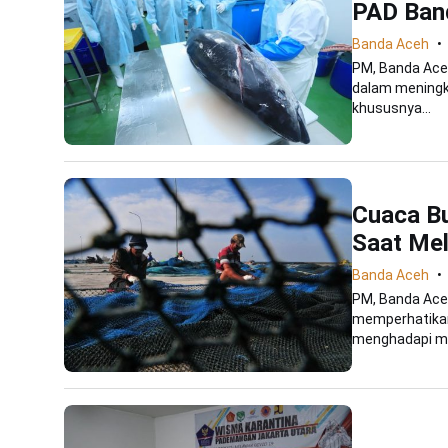
PAD Ban
Banda Aceh
PM, Banda Aceh
dalam meningk
khususnya...
Cuaca Bu
Saat Mel
Banda Aceh
PM, Banda Ace
memperhatikan 
menghadapi mu