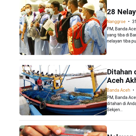
28 Nelay
Nanggroe
3
PM, Banda Ace
yang tiba di B
nelayan tiba puk
Ditahan 
Aceh Ak
Banda Aceh
PM, Banda Ace
ditahan di And
Sekjen...