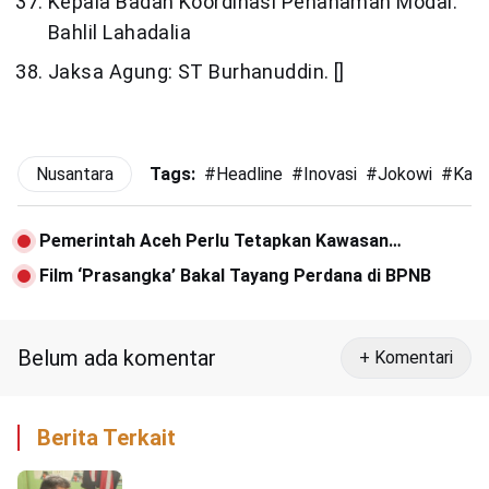
Kepala Badan Koordinasi Penanaman Modal:
Bahlil Lahadalia
Jaksa Agung: ST Burhanuddin. []
Nusantara
Tags:
#
Headline
#
Inovasi
#
Jokowi
#
Kabi
Pemerintah Aceh Perlu Tetapkan Kawasan
Konservasi Pesisir
Film ‘Prasangka’ Bakal Tayang Perdana di BPNB
Belum ada komentar
+ Komentari
Berita Terkait