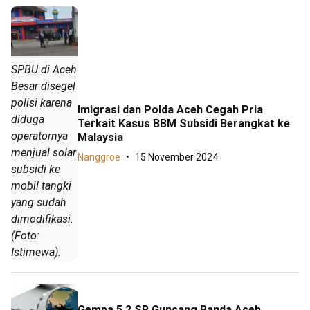
SPBU di Aceh
Besar disegel
polisi karena
Imigrasi dan Polda Aceh Cegah Pria
diduga
Terkait Kasus BBM Subsidi Berangkat ke
operatornya
Malaysia
menjual solar
Nanggroe
15 November 2024
subsidi ke
mobil tangki
yang sudah
dimodifikasi.
(Foto:
Istimewa).
Gempa 5,2 SR Guncang Banda Aceh