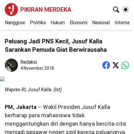
PIKIRAN MERDEKA
Nanggroe
Politika
Hukum
Ekonomi
Nasional
Internasi
Peluang Jadi PNS Kecil, Jusuf Kalla
Sarankan Pemuda Giat Berwirausaha
Redaksi
4 November 2018
Wapres RI, Jusuf Kalla. (Ist)
PM, Jakarta
– Wakil Presiden Jusuf Kalla
berharap para mahasiswa tidak
menggantungkan diri dengan hanya bercita-cita
menjadi pegawai negeri sipil karena peluangnya