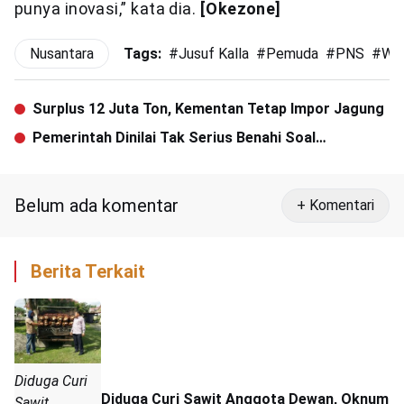
punya inovasi,” kata dia.
[Okezone]
Nusantara
Tags:
#
Jusuf Kalla
#
Pemuda
#
PNS
#
Wap
Surplus 12 Juta Ton, Kementan Tetap Impor Jagung
Pemerintah Dinilai Tak Serius Benahi Soal
Transportasi Udara
Belum ada komentar
+ Komentari
Berita Terkait
Diduga Curi
Diduga Curi Sawit Anggota Dewan, Oknum
Sawit