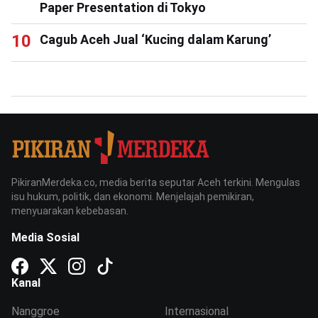
Paper Presentation di Tokyo
Cagub Aceh Jual ‘Kucing dalam Karung’
PikiranMerdeka.co, media berita seputar Aceh terkini. Mengulas
isu hukum, politik, dan ekonomi. Menjelajah pemikiran,
menyuarakan kebebasan.
Media Sosial
Kanal
Nanggroe
Internasional