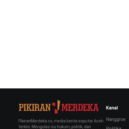
Kanal
Nanggroe
PikiranMerdeka.co, media berita seputar Aceh
terkini. Mengulas isu hukum, politik, dan
Politika