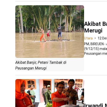
Akibat B
Merugi
Utara
12 De
PM, BIREUEN - 
(9/12/15) mal
Peusangan melu
Akibat Banjir, Petani Tambak di
Peusangan Merugi
Irwandi