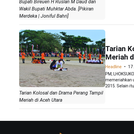
Bupati Bireuen H Ruslan M Daud dan
Wakil Bupati Muhktar Abda. [Pikiran
Merdeka | Joniful Bahri]
Tarian K
Meriah d
Headline
17
PM, LHOKSUKON 
memeriahkan up
2015. Selain itu.
Tarian Kolosal dan Drama Perang Tampil
Meriah di Aceh Utara