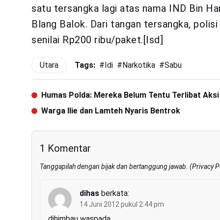
satu tersangka lagi atas nama IND Bin Ha
Blang Balok. Dari tangan tersangka, polis
senilai Rp200 ribu/paket.[Isd]
Utara
Tags:
#
Idi
#
Narkotika
#
Sabu
Humas Polda: Mereka Belum Tentu Terlibat Aks
Warga Ilie dan Lamteh Nyaris Bentrok
1 Komentar
Tanggapilah dengan bijak dan bertanggung jawab. (
Privacy P
dihas
berkata:
14 Juni 2012 pukul 2:44 pm
dihimbau waspada…