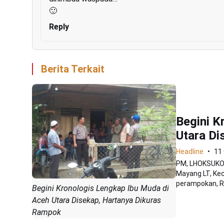
🙂
Reply
Berita Terkait
Begini K
Utara Di
Headline
11
PM, LHOKSUKON
Mayang LT, Kec
perampokan, Ra
Begini Kronologis Lengkap Ibu Muda di
Aceh Utara Disekap, Hartanya Dikuras
Rampok