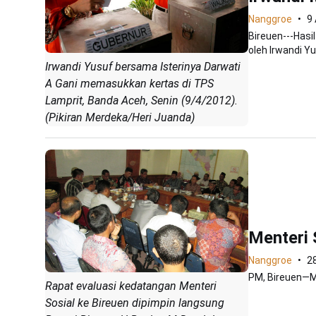
Nanggroe
9 
Bireuen---Hasi
oleh Irwandi Yu
Irwandi Yusuf bersama Isterinya Darwati
A Gani memasukkan kertas di TPS
Lamprit, Banda Aceh, Senin (9/4/2012).
(Pikiran Merdeka/Heri Juanda)
Menteri 
Nanggroe
2
PM, Bireuen—Me
Rapat evaluasi kedatangan Menteri
Sosial ke Bireuen dipimpin langsung