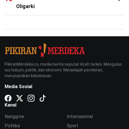
Oligarki
PikiranMerdeka.co, media berita seputar Aceh terkini. Mengulas
isu hukum, politik, dan ekonomi. Menjelajah pemikiran,
menyuarakan kebebasan.
Media Sosial
Kanal
Nanggroe
Internasional
Politika
Sport