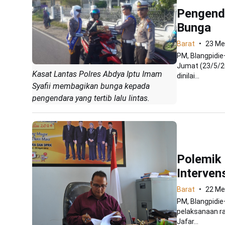
Pengenda
Bunga
Barat
23 Me
PM, Blangpidie
Jumat (23/5/2
Kasat Lantas Polres Abdya Iptu Imam
dinilai...
Syafii membagikan bunga kepada
pengendara yang tertib lalu lintas.
Polemik 
Interven
Barat
22 Me
PM, Blangpidie
pelaksanaan ra
Jafar...