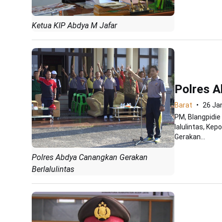
Ketua KIP Abdya M Jafar
Polres A
Barat
26 Ja
PM, Blangpidie
lalulintas, Ke
Gerakan...
Polres Abdya Canangkan Gerakan
Berlalulintas