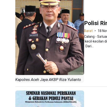
Polisi R
Barat
18 No
Calang - Satu
kecil-kecilan 
Dari...
Kapolres Aceh Jaya AKBP Riza Yulianto