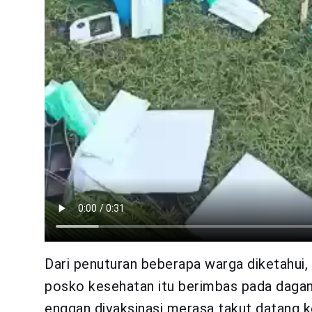
Dari penuturan beberapa warga diketahui
posko kesehatan itu berimbas pada dagan
enggan divaksinasi merasa takut datang k