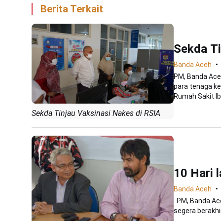
Berita Terkait
Sekda Ti
Banda Aceh
PM, Banda Ace
para tenaga ke
Rumah Sakit Ibu
Sekda Tinjau Vaksinasi Nakes di RSIA
10 Hari 
Banda Aceh
PM, Banda Aceh
segera berakhir