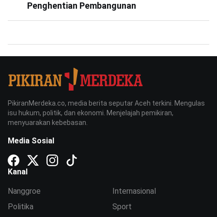
Penghentian Pembangunan
PikiranMerdeka.co, media berita seputar Aceh terkini. Mengulas
isu hukum, politik, dan ekonomi. Menjelajah pemikiran,
menyuarakan kebebasan.
Media Sosial
Kanal
Nanggroe
Internasional
Politika
Sport