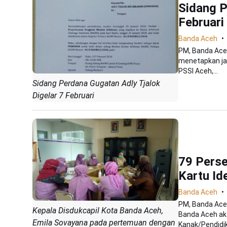
Sidang P
Februari
Banda Aceh
PM, Banda Aceh
menetapkan jad
PSSI Aceh,...
Sidang Perdana Gugatan Adly Tjalok
Digelar 7 Februari
79 Perse
Kartu Id
Banda Aceh
PM, Banda Aceh
Kepala Disdukcapil Kota Banda Aceh,
Banda Aceh ak
Emila Sovayana pada pertemuan dengan
Kanak/Pendidik