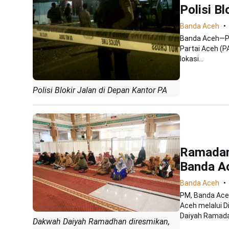
Polisi B
Banda Aceh
Banda Aceh—Pol
Partai Aceh (P
lokasi...
Polisi Blokir Jalan di Depan Kantor PA
Ramadan,
Banda A
Banda Aceh
PM, Banda Ace
Aceh melalui D
Daiyah Ramadan
Dakwah Daiyah Ramadhan diresmikan,