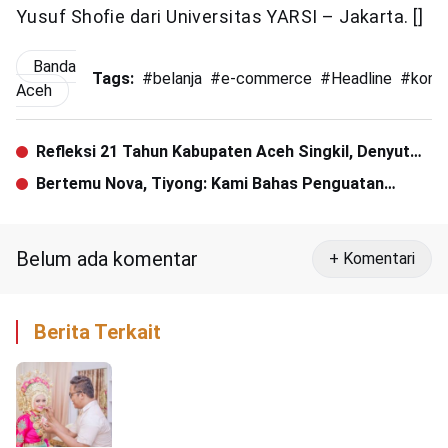
Yusuf Shofie dari Universitas YARSI – Jakarta. []
Banda
Tags:
#
belanja
#
e-commerce
#
Headline
#
kons
Aceh
Refleksi 21 Tahun Kabupaten Aceh Singkil, Denyut
Nadi Ekonominya Kian Kencang
Bertemu Nova, Tiyong: Kami Bahas Penguatan
Kembali Parpol Koalisi
Belum ada komentar
+ Komentari
Berita Terkait