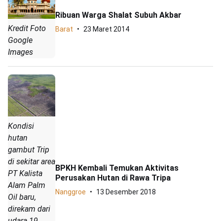
Ribuan Warga Shalat Subuh Akbar
Kredit Foto
Barat
23 Maret 2014
Google
Images
Kondisi
hutan
gambut Trip
di sekitar area
BPKH Kembali Temukan Aktivitas
PT Kalista
Perusakan Hutan di Rawa Tripa
Alam Palm
Nanggroe
13 Desember 2018
Oil baru,
direkam dari
udara 19