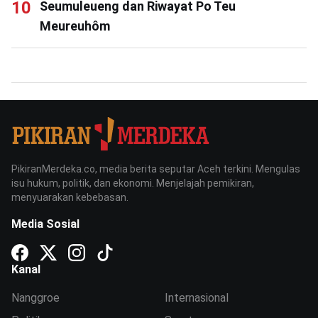
Seumuleueng dan Riwayat Po Teu
Meureuhôm
PikiranMerdeka.co, media berita seputar Aceh terkini. Mengulas
isu hukum, politik, dan ekonomi. Menjelajah pemikiran,
menyuarakan kebebasan.
Media Sosial
Kanal
Nanggroe
Internasional