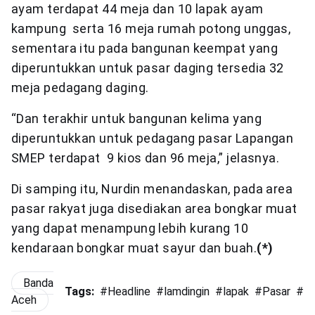
ayam terdapat 44 meja dan 10 lapak ayam
kampung serta 16 meja rumah potong unggas,
sementara itu pada bangunan keempat yang
diperuntukkan untuk pasar daging tersedia 32
meja pedagang daging.
“Dan terakhir untuk bangunan kelima yang
diperuntukkan untuk pedagang pasar Lapangan
SMEP terdapat 9 kios dan 96 meja,” jelasnya.
Di samping itu, Nurdin menandaskan, pada area
pasar rakyat juga disediakan area bongkar muat
yang dapat menampung lebih kurang 10
kendaraan bongkar muat sayur dan buah.
(*)
Banda
Tags:
#
Headline
#
lamdingin
#
lapak
#
Pasar
#
P
Aceh