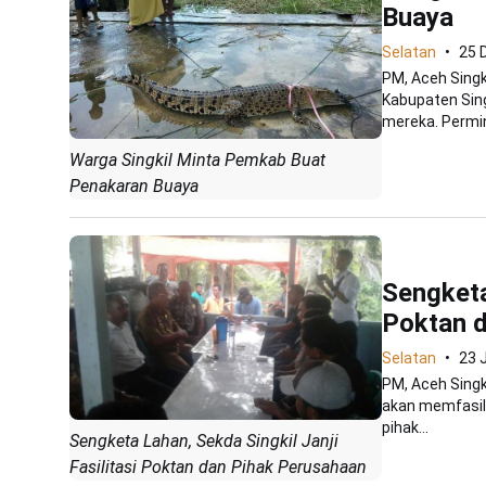
Buaya
Selatan
25 
PM, Aceh Singk
Kabupaten Sin
mereka. Permin
Warga Singkil Minta Pemkab Buat
Penakaran Buaya
Sengketa
Poktan 
Selatan
23 
PM, Aceh Singki
akan memfasili
pihak...
Sengketa Lahan, Sekda Singkil Janji
Fasilitasi Poktan dan Pihak Perusahaan