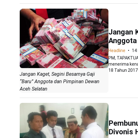
Jangan K
Anggota
Headline
14
PM, TAPAKTUAN
menerima kena
18 Tahun 2017 
Jangan Kaget, Segini Besarnya Gaji
“Baru” Anggota dan Pimpinan Dewan
Aceh Selatan
Pembunu
Divonis