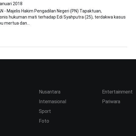
Januari 2018
- Majelis Hakim Pengadilan Negeri (PN) Tapaktuan,
onis hukuman mati terhadap Edi Syahputra (25), terdakwa kasus
u mertua dan...
Nusantara
Entertainment
Internasional
Pariwara
Sport
Foto