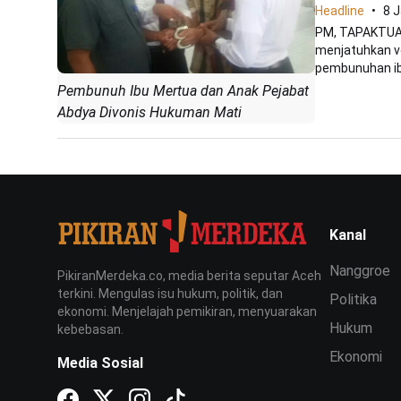
Headline
8 
PM, TAPAKTUAN 
menjatuhkan v
pembunuhan ib
Pembunuh Ibu Mertua dan Anak Pejabat
Abdya Divonis Hukuman Mati
Kanal
Nanggroe
PikiranMerdeka.co, media berita seputar Aceh
terkini. Mengulas isu hukum, politik, dan
Politika
ekonomi. Menjelajah pemikiran, menyuarakan
Hukum
kebebasan.
Ekonomi
Media Sosial