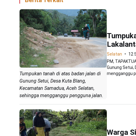
Berita Terkait
Tumpuka
Lakalant
Selatan
12 
PM, TAPAKTUAN
Gunung Setui,
Tumpukan tanah di atas badan jalan di
mengganggu pe
Gunung Setui, Desa Kuta Blang,
Kecamatan Samadua, Aceh Selatan,
sehingga mengganggu pengguna jalan.
Warga Si