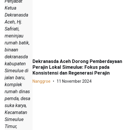
Penjabat
Ketua
Dekranasda
Aceh, Hj.
Safriati,
meninjau
rumah batik,
binaan
dekranasda
Dekranasda Aceh Dorong Pemberdayaan
kabupaten
Perajin Lokal Simeulue: Fokus pada
Simeulue di
Konsistensi dan Regenerasi Perajin
jalan baru,
Nanggroe
11 November 2024
komplek
rumah dinas
pemda, desa
suka karya,
Kecamatan
Simeulue
Timur,