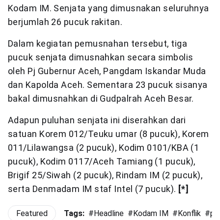
Kodam IM. Senjata yang dimusnakan seluruhnya
berjumlah 26 pucuk rakitan.
Dalam kegiatan pemusnahan tersebut, tiga
pucuk senjata dimusnahkan secara simbolis
oleh Pj Gubernur Aceh, Pangdam Iskandar Muda
dan Kapolda Aceh. Sementara 23 pucuk sisanya
bakal dimusnahkan di Gudpalrah Aceh Besar.
Adapun puluhan senjata ini diserahkan dari
satuan Korem 012/Teuku umar (8 pucuk), Korem
011/Lilawangsa (2 pucuk), Kodim 0101/KBA (1
pucuk), Kodim 0117/Aceh Tamiang (1 pucuk),
Brigif 25/Siwah (2 pucuk), Rindam IM (2 pucuk),
serta Denmadam IM staf Intel (7 pucuk).
[*]
Featured
Tags:
#
Headline
#
Kodam IM
#
Konflik
#
pe