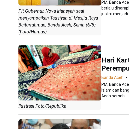
PM, Banda Aceh
berlalu dihara
Plt Gubernur, Nova Iriansyah saat
justru menjadi 
menyampaikan Tausiyah di Mesjid Raya
Baiturrahman, Banda Aceh, Senin (6/5).
(Foto/Humas)
Hari Kar
Perempu
Banda Aceh
PM, Banda Ace
Islam dan ban
Aceh pernah...
Ilustrasi Foto/Republika