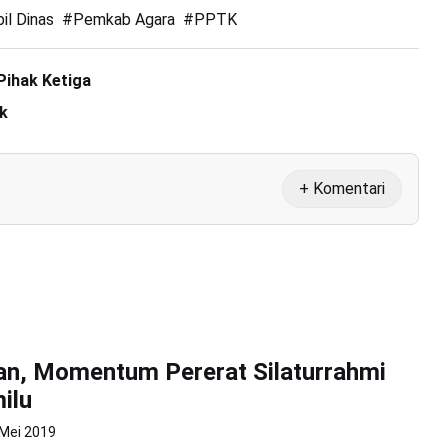
il Dinas
#
Pemkab Agara
#
PPTK
Pihak Ketiga
ak
+ Komentari
n, Momentum Pererat Silaturrahmi
ilu
 Mei 2019