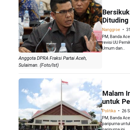
Bersikuk
Dituding
Nanggroe
3
PM, Banda Ace
revisi UU Pemi
Umum dan...
Anggota DPRA Fraksi Partai Aceh,
Sulaiman. (Foto/Ist)
Malam In
untuk P
Politika
26 
PM, Banda Ace
paripurna untu
paripurna ini...