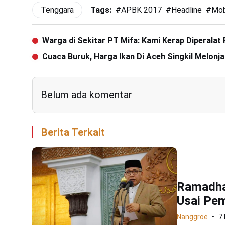
Tenggara
Tags:
#
APBK 2017
#
Headline
#
Mob
Warga di Sekitar PT Mifa: Kami Kerap Diperalat 
Cuaca Buruk, Harga Ikan Di Aceh Singkil Melonj
Belum ada komentar
Berita Terkait
Ramadha
Usai Pem
Nanggroe
7