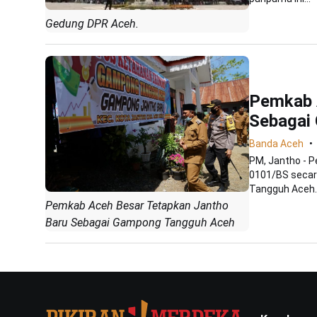
Gedung DPR Aceh.
Pemkab 
Sebagai
Banda Aceh
PM, Jantho - 
0101/BS seca
Tangguh Aceh. H
Pemkab Aceh Besar Tetapkan Jantho
Baru Sebagai Gampong Tangguh Aceh