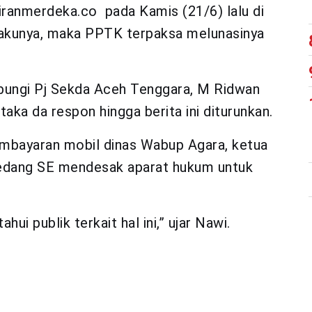
ikiranmerdeka.co pada Kamis (21/6) lalu di
, akunya, maka PPTK terpaksa melunasinya
bungi Pj Sekda Aceh Tenggara, M Ridwan
aka da respon hingga berita ini diturunkan.
embayaran mobil dinas Wabup Agara, ketua
edang SE mendesak aparat hukum untuk
ui publik terkait hal ini,” ujar Nawi.