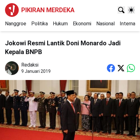
PIKIRAN MERDEKA
Nanggroe
Politika
Hukum
Ekonomi
Nasional
Internasi
Jokowi Resmi Lantik Doni Monardo Jadi
Kepala BNPB
Redaksi
9 Januari 2019