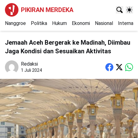
PIKIRAN MERDEKA
Nanggroe
Politika
Hukum
Ekonomi
Nasional
Internasi
Jemaah Aceh Bergerak ke Madinah, Diimbau
Jaga Kondisi dan Sesuaikan Aktivitas
Redaksi
1 Juli 2024