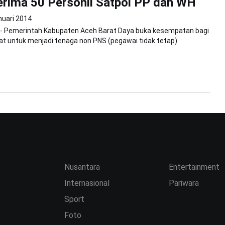
rima 50 Personil Satpol PP dan WH
nuari 2014
e - Pemerintah Kabupaten Aceh Barat Daya buka kesempatan bagi
t untuk menjadi tenaga non PNS (pegawai tidak tetap)
Nusantara
Entertainment
Internasional
Pariwara
Sport
Foto