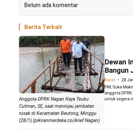
Belum ada komentar
Berita Terkait
Dewan In
Bangun J
Barat
28 Ja
PM, Suka Makm
anggota DPRK 
Anggota DPRK Nagan Raya Teuku
untuk segera 
Cutman, SE, saat meninjau jembatan
rusak di Kecamatan Beutong, Minggu
(28/1).(pikiranmerdeka.co/Arief Nagan)