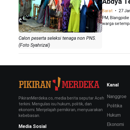
Abdya Te
Barat
27 Ja
PM, Blangpidi
warga setempa
Calon peserta seleksi tenaga non PNS.
(Foto Syahrizal)
Kanal
Nanggroe
PikiranMerdeka.co, media berita seputar Aceh
terkini. Mengulas isu hukum, politik, dan
Politika
ekonomi. Menjelajah pemikiran, menyuarakan
Hukum
kebebasan.
Ekonomi
Media Sosial