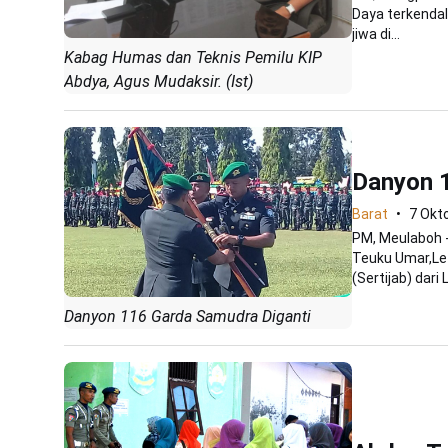
Daya terkendal
jiwa di...
Kabag Humas dan Teknis Pemilu KIP
Abdya, Agus Mudaksir. (Ist)
Danyon 
Barat
7 Okt
PM, Meulaboh 
Teuku Umar,Let
(Sertijab) dari L
Danyon 116 Garda Samudra Diganti