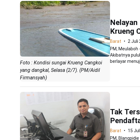
Nelayan 
Krueng 
Barat
2 Juli
PM, Meulaboh -
Akibatnya pulu
berlayar menuju
Foto : Kondisi sungai Krueng Cangkoi
yang dangkal, Selasa (2/7). (PM/Aidil
Firmansyah)
Tak Ters
Pendafta
Barat
15 Jul
PM, Blangpidie