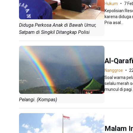
Hukum
7 Fe
Kepolisian Res
karena diduga 
Pria asal...
Diduga Perkosa Anak di Bawah Umur,
Satpam di Singkil Ditangkap Polisi
Al-Qaraf
Nanggroe
2
Soal warna pel
selalu merah s
muncul di pagi..
Pelangi. (Kompas)
Malam In