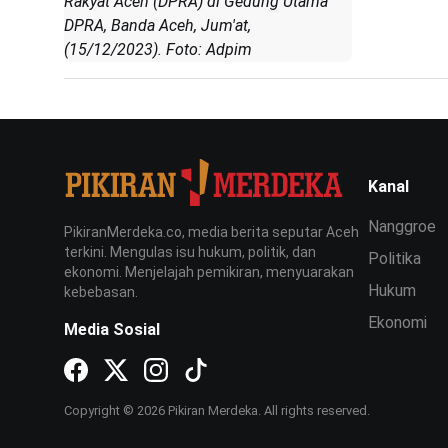
Rakyat Aceh (DPRA) di Gedung Utama
DPRA, Banda Aceh, Jum'at,
(15/12/2023). Foto: Adpim
Kanal
Nanggroe
PikiranMerdeka.co, media berita seputar Aceh
terkini. Mengulas isu hukum, politik, dan
Politika
ekonomi. Menjelajah pemikiran, menyuarakan
Hukum
kebebasan.
Ekonomi
Media Sosial
Copyright © 2026 Pikiran Merdeka. All rights reserved.