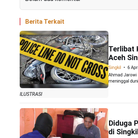
Berita Terkait
Terlibat
Aceh Sin
Singkil
6 Apr
Ahmad Jarowi (
meninggal duni
ILUSTRASI
Diduga 
di Singki