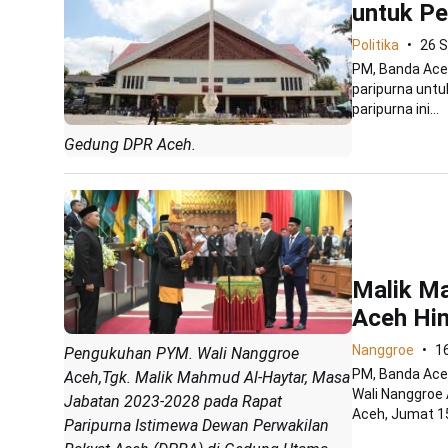
untuk P
Politika
26 
PM, Banda Ace
paripurna untu
paripurna ini...
Gedung DPR Aceh.
Malik M
Aceh Hi
Nanggroe
1
Pengukuhan PYM. Wali Nanggroe
PM, Banda Aceh
Aceh,Tgk. Malik Mahmud Al-Haytar, Masa
Wali Nanggroe
Jabatan 2023-2028 pada Rapat
Aceh, Jumat 15
Paripurna Istimewa Dewan Perwakilan