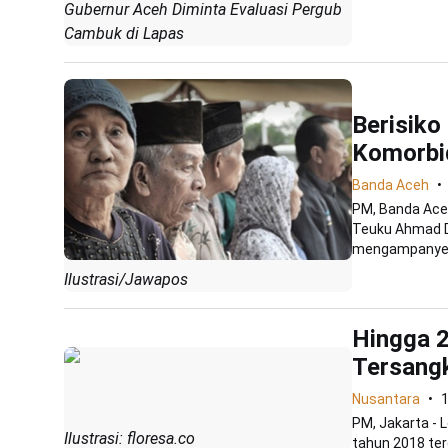
Gubernur Aceh Diminta Evaluasi Pergub
Cambuk di Lapas
Berisiko
Komorbid
Banda Aceh
PM, Banda Ace
Teuku Ahmad D
mengampanyeka
Ilustrasi/Jawapos
Hingga 2
Tersang
Nusantara
PM, Jakarta -
Ilustrasi: floresa.co
tahun 2018 ter