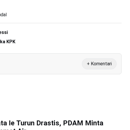
dal
essi
gka KPK
+ Komentari
ta Ie Turun Drastis, PDAM Minta