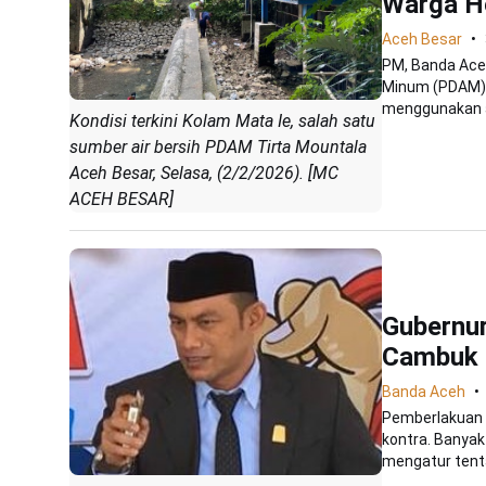
Warga H
Aceh Besar
PM, Banda Ace
Minum (PDAM) 
menggunakan ai
Kondisi terkini Kolam Mata Ie, salah satu
sumber air bersih PDAM Tirta Mountala
Aceh Besar, Selasa, (2/2/2026). [MC
ACEH BESAR]
Gubernur
Cambuk 
Banda Aceh
Pemberlakuan 
kontra. Banya
mengatur tenta