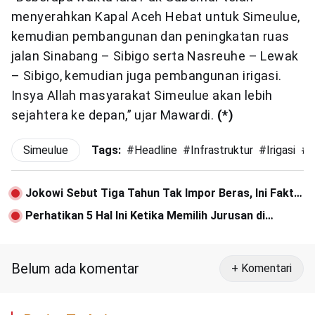
menyerahkan Kapal Aceh Hebat untuk Simeulue,
kemudian pembangunan dan peningkatan ruas
jalan Sinabang – Sibigo serta Nasreuhe – Lewak
– Sibigo, kemudian juga pembangunan irigasi.
Insya Allah masyarakat Simeulue akan lebih
sejahtera ke depan,” ujar Mawardi.
(*)
Simeulue
Tags:
#
Headline
#
Infrastruktur
#
Irigasi
#
j
Jokowi Sebut Tiga Tahun Tak Impor Beras, Ini Fakta
BPS
Perhatikan 5 Hal Ini Ketika Memilih Jurusan di
Perguruan Tinggi
Belum ada komentar
+ Komentari