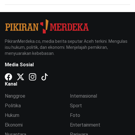
PikiranMerdeka.co, media berita seputar Aceh terkini. Mengulas
isu hukum, politik, dan ekonomi. Menjelajah pemikiran,
menyuarakan kebebasan.
Media Sosial
Kanal
Nanggroe
Internasional
Politika
Sport
Hukum
Foto
Ekonomi
Entertainment
Nusantara
Pariwara