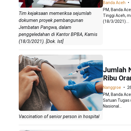
Banda Aceh
PM, Banda Aceh
Tim kejaksaan memeriksa sejumlah
Tinggi Aceh, 
dokumen proyek pembangunan
(18/3/2021)....
Jembatan Pangwa, dalam
penggeledahan di Kantor BPBA, Kamis
(18/3/2021). [Dok. Ist]
Jumlah 
Ribu Ora
Nanggroe
2
PM, Banda Aceh
Satuan Tugas 
Nasional...
Vaccination of senior person in hospital