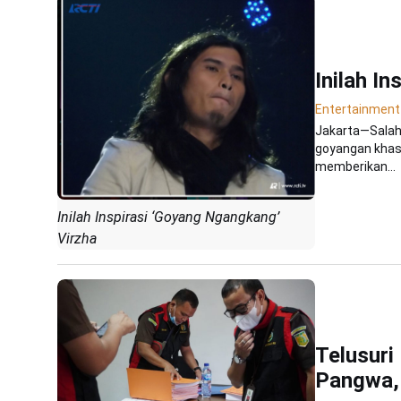
Inilah I
Entertainment
Jakarta—Salah 
goyangan khasn
memberikan...
Inilah Inspirasi ‘Goyang Ngangkang’
Virzha
Telusuri
Pangwa,