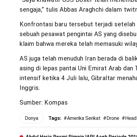
sengaja,” tulis Abbas Araghchi dalam twi
Konfrontasi baru tersebut terjadi setela
sebuah pesawat pengintai AS yang disebu
klaim bahwa mereka telah memasuki wilay
AS juga telah menuduh Iran berada di bali
asing di lepas pantai Uni Emirat Arab da
intensif ketika 4 Juli lalu, Gibraltar men
Inggris.
Sumber: Kompas
Donya
Tags:
#
Amerika Serikat
#
Drone
#
Headl
Abdul Haris Resmi Pimpin IAPI Aceh Periode 20