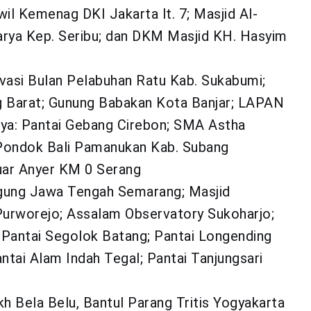
il Kemenag DKI Jakarta lt. 7; Masjid Al-
Karya Kep. Seribu; dan DKM Masjid KH. Hasyim
vasi Bulan Pelabuhan Ratu Kab. Sukabumi;
 Barat; Gunung Babakan Kota Banjar; LAPAN
aya: Pantai Gebang Cirebon; SMA Astha
 Pondok Bali Pamanukan Kab. Subang
uar Anyer KM 0 Serang
gung Jawa Tengah Semarang; Masjid
Purworejo; Assalam Observatory Sukoharjo;
 Pantai Segolok Batang; Pantai Longending
tai Alam Indah Tegal; Pantai Tanjungsari
h Bela Belu, Bantul Parang Tritis Yogyakarta