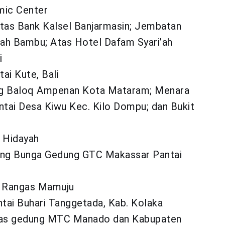
mic Center
as Bank Kalsel Banjarmasin; Jembatan
ah Bambu; Atas Hotel Dafam Syari’ah
i
tai Kute, Bali
ang Baloq Ampenan Kota Mataram; Menara
ntai Desa Kiwu Kec. Kilo Dompu; dan Bukit
l Hidayah
ung Bunga Gedung GTC Makassar Pantai
g Rangas Mamuju
ai Buhari Tanggetada, Kab. Kolaka
mas gedung MTC Manado dan Kabupaten