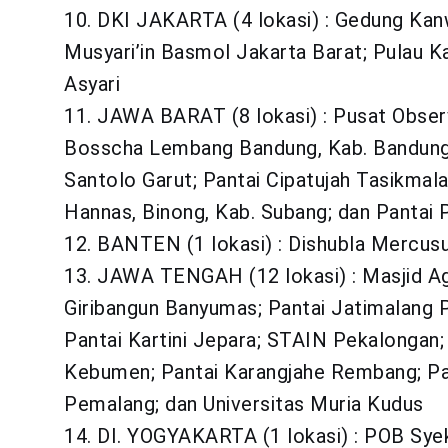
10. DKI JAKARTA (4 lokasi) : Gedung Kanw
Musyari’in Basmol Jakarta Barat; Pulau 
Asyari
11. JAWA BARAT (8 lokasi) : Pusat Obser
Bosscha Lembang Bandung, Kab. Bandung
Santolo Garut; Pantai Cipatujah Tasikmal
Hannas, Binong, Kab. Subang; dan Pantai
12. BANTEN (1 lokasi) : Dishubla Mercus
13. JAWA TENGAH (12 lokasi) : Masjid A
Giribangun Banyumas; Pantai Jatimalang 
Pantai Kartini Jepara; STAIN Pekalongan;
Kebumen; Pantai Karangjahe Rembang; Pan
Pemalang; dan Universitas Muria Kudus
14. DI. YOGYAKARTA (1 lokasi) : POB Syek