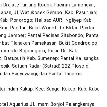
n Drajat /Tanjung Kodok Paciran Lamongan;
 Lapan, Jl. Watukosek Gempol Kab. Pasuruan;
Kab. Ponorogo; Helipad AURI Ngliyep Kab.
Srau Pacitan; Bukit Wonotirto Blitar; Pantai
g Jember; Pantai Pacinan Situbondo; Pantai
mbat Tlanakan Pamekasan; Bukit Condrodipo
onocolo Bojonegoro; Pulau Gili Kab.
c. Batuputih Kab. Sumenep; Pantai Kalisangka
sik; Satuan Radar (Satrad) 222 Ploso di
ndah Banyuwangi; dan Pantai Taneros
i Indah Kakap, Kec. Sungai Kakap, Kab. Kubu
el Aquarius Jl. Imam Bonjol Palangkaraya