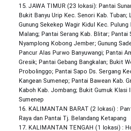
15. JAWA TIMUR (23 lokasi): Pantai Suna
Bukit Banyu Urip Kec. Senori Kab. Tuban;
Gunung Sekekep Wagir Kidul Kec. Pulung 
Malang; Pantai Serang Kab. Blitar; Pantai 
Nyamplong Kobong Jember; Gunung Saden
Pancur Alas Purwo Banyuwangi; Pantai A
Gresik; Pantai Gebang Bangkalan; Bukit W
Probolinggo; Pantai Sapo Ds. Sergang Ke
Kangean Sumenep; Pantai Bawean Kab. Gre
Kaboh Kab. Jombang; Bukit Gumuk Klasi I
Sumenep
16. KALIMANTAN BARAT (2 lokasi) : Panta
Raya dan Pantai Tj. Belandang Ketapang
17. KALIMANTAN TENGAH (1 lokasi) : Hot