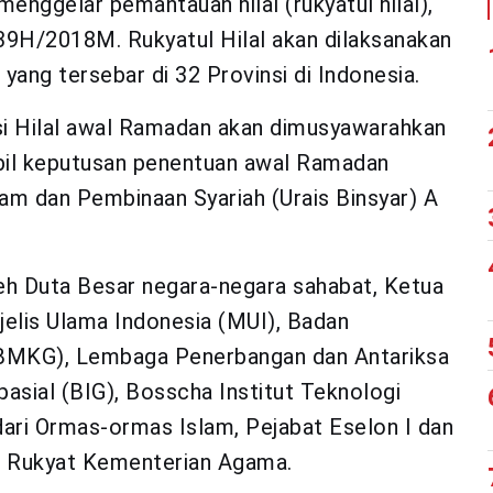
nggelar pemantauan hilal (rukyatul hilal),
9H/2018M. Rukyatul Hilal akan dilaksanakan
 yang tersebar di 32 Provinsi di Indonesia.
isi Hilal awal Ramadan akan dimusyawarahkan
bil keputusan penentuan awal Ramadan
am dan Pembinaan Syariah (Urais Binsyar) A
oleh Duta Besar negara-negara sahabat, Ketua
elis Ulama Indonesia (MUI), Badan
 (BMKG), Lembaga Penerbangan dan Antariksa
sial (BIG), Bosscha Institut Teknologi
dari Ormas-ormas Islam, Pejabat Eselon I dan
n Rukyat Kementerian Agama.