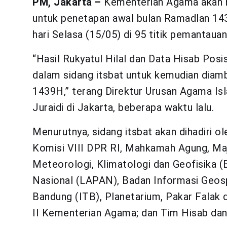
PM, Jakarta –
Kementerian Agama akan me
untuk penetapan awal bulan Ramadlan 143
hari Selasa (15/05) di 95 titik pemantauan
“Hasil Rukyatul Hilal dan Data Hisab Pos
dalam sidang itsbat untuk kemudian diam
1439H,” terang Direktur Urusan Agama Isl
Juraidi di Jakarta, beberapa waktu lalu.
Menurutnya, sidang itsbat akan dihadiri 
Komisi VIII DPR RI, Mahkamah Agung, Maj
Meteorologi, Klimatologi dan Geofisika
Nasional (LAPAN), Badan Informasi Geospa
Bandung (ITB), Planetarium, Pakar Falak 
II Kementerian Agama; dan Tim Hisab da