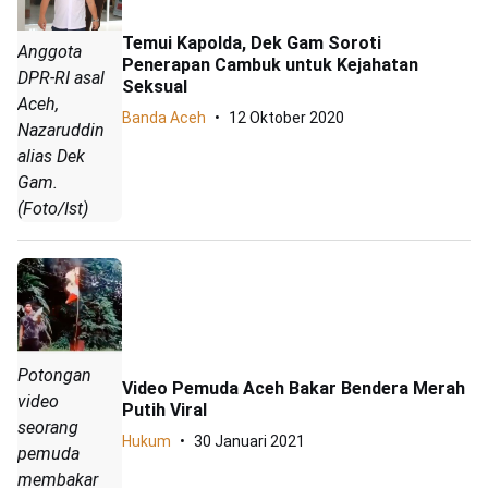
Temui Kapolda, Dek Gam Soroti
Anggota
Penerapan Cambuk untuk Kejahatan
DPR-RI asal
Seksual
Aceh,
Banda Aceh
12 Oktober 2020
Nazaruddin
alias Dek
Gam.
(Foto/Ist)
Potongan
Video Pemuda Aceh Bakar Bendera Merah
video
Putih Viral
seorang
Hukum
30 Januari 2021
pemuda
membakar