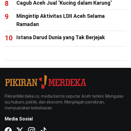
Cagub Aceh Jual ‘Kucing dalam Karung’
Mingintip Aktivitas LDII Aceh Selama
Ramadan
Istana Darud Dunia yang Tak Berjejak
PikiranMerdeka.co, media berita seputar Aceh terkini. Mengulas
isu hukum, politik, dan ekonomi. Menjelajah pemikiran,
menyuarakan kebebasan.
Media Sosial