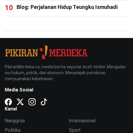
Blog: Perjalanan Hidup Teungku Ismuhadi
PikiranMerdeka.co, media berita seputar Aceh terkini. Mengulas
isu hukum, politik, dan ekonomi. Menjelajah pemikiran,
menyuarakan kebebasan.
Media Sosial
Kanal
Nanggroe
Internasional
Politika
Sport