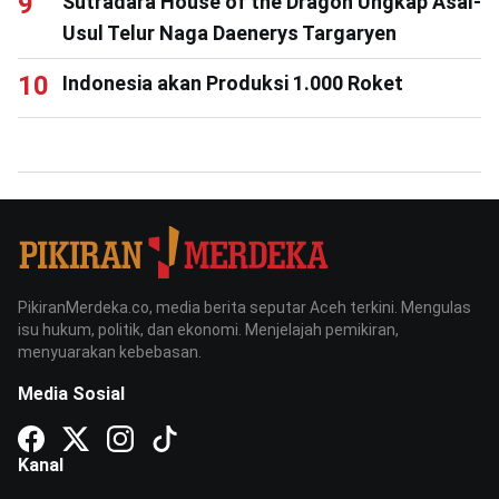
Sutradara House of the Dragon Ungkap Asal-
Usul Telur Naga Daenerys Targaryen
Indonesia akan Produksi 1.000 Roket
PikiranMerdeka.co, media berita seputar Aceh terkini. Mengulas
isu hukum, politik, dan ekonomi. Menjelajah pemikiran,
menyuarakan kebebasan.
Media Sosial
Kanal