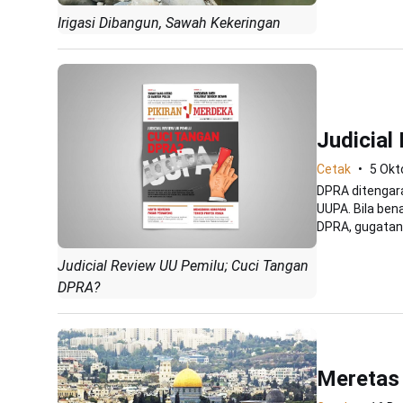
Irigasi Dibangun, Sawah Kekeringan
Judicial
Cetak
5 Okt
DPRA ditengara
UUPA. Bila ben
DPRA, gugatan.
Judicial Review UU Pemilu; Cuci Tangan
DPRA?
Meretas 