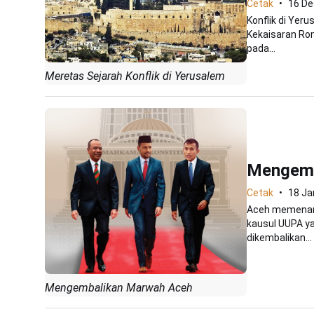
Cetak
16 D
Konflik di Yer
Kekaisaran Rom
pada...
Meretas Sejarah Konflik di Yerusalem
Mengemb
Cetak
18 Ja
Aceh memenang
kausul UUPA ya
dikembalikan...
Mengembalikan Marwah Aceh