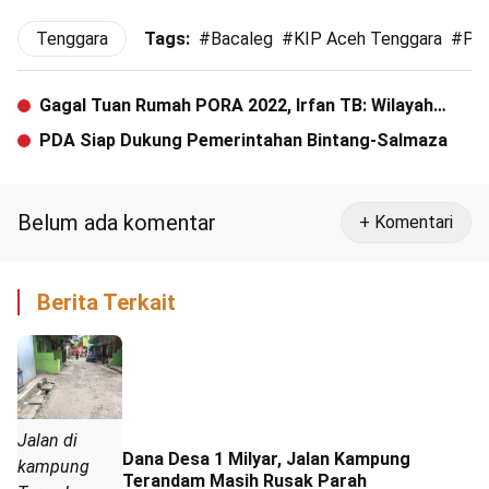
Tenggara
Tags:
#
Bacaleg
#
KIP Aceh Tenggara
#
Pil
Gagal Tuan Rumah PORA 2022, Irfan TB: Wilayah
Barat-Selatan Belum Kompak
PDA Siap Dukung Pemerintahan Bintang-Salmaza
Belum ada komentar
+ Komentari
Berita Terkait
Jalan di
Dana Desa 1 Milyar, Jalan Kampung
kampung
Terandam Masih Rusak Parah