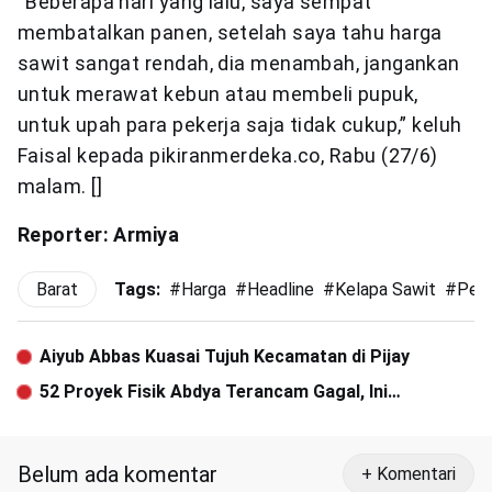
“Beberapa hari yang lalu, saya sempat
membatalkan panen, setelah saya tahu harga
sawit sangat rendah, dia menambah, jangankan
untuk merawat kebun atau membeli pupuk,
untuk upah para pekerja saja tidak cukup,” keluh
Faisal kepada pikiranmerdeka.co, Rabu (27/6)
malam. []
Reporter: Armiya
Barat
Tags:
#
Harga
#
Headline
#
Kelapa Sawit
#
Pem
Aiyub Abbas Kuasai Tujuh Kecamatan di Pijay
52 Proyek Fisik Abdya Terancam Gagal, Ini
Penyebabnya
Belum ada komentar
+ Komentari