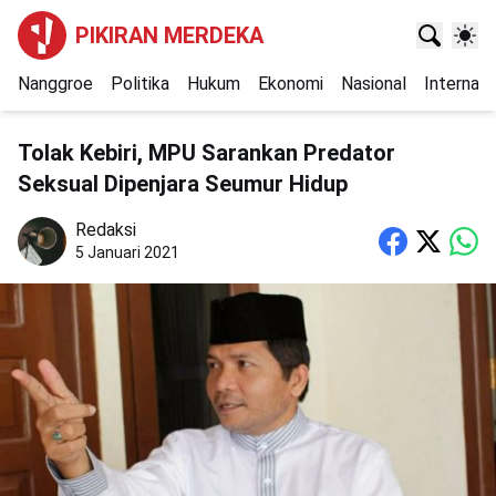
PIKIRAN MERDEKA
Nanggroe
Politika
Hukum
Ekonomi
Nasional
Internasi
Tolak Kebiri, MPU Sarankan Predator
Seksual Dipenjara Seumur Hidup
Redaksi
5 Januari 2021