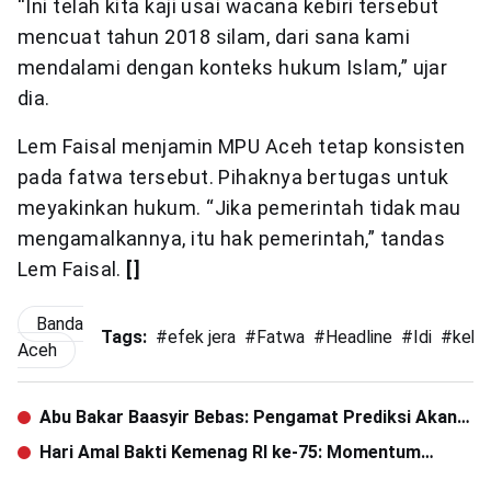
“Ini telah kita kaji usai wacana kebiri tersebut
mencuat tahun 2018 silam, dari sana kami
mendalami dengan konteks hukum Islam,” ujar
dia.
Lem Faisal menjamin MPU Aceh tetap konsisten
pada fatwa tersebut. Pihaknya bertugas untuk
meyakinkan hukum. “Jika pemerintah tidak mau
mengamalkannya, itu hak pemerintah,” tandas
Lem Faisal.
[]
Banda
Tags:
#
efek jera
#
Fatwa
#
Headline
#
Idi
#
kebir
Aceh
Abu Bakar Baasyir Bebas: Pengamat Prediksi Akan
Rebut Masa eks FPI
Hari Amal Bakti Kemenag RI ke-75: Momentum
Perbaikan Birokrasi