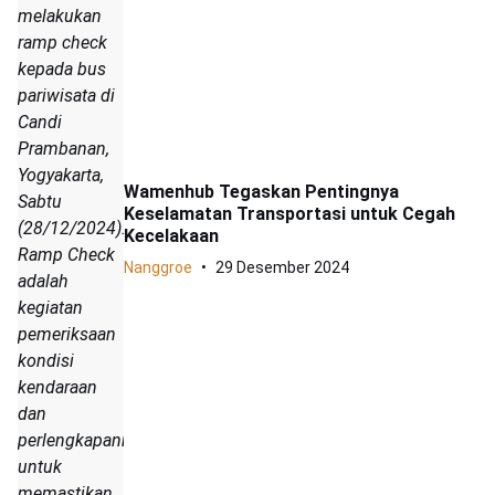
melakukan
ramp check
kepada bus
pariwisata di
Candi
Prambanan,
Yogyakarta,
Wamenhub Tegaskan Pentingnya
Sabtu
Keselamatan Transportasi untuk Cegah
(28/12/2024).
Kecelakaan
Ramp Check
Nanggroe
29 Desember 2024
adalah
kegiatan
pemeriksaan
kondisi
kendaraan
dan
perlengkapannya
untuk
memastikan