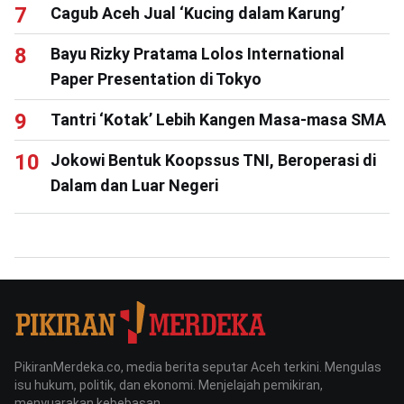
Cagub Aceh Jual ‘Kucing dalam Karung’
Bayu Rizky Pratama Lolos International
Paper Presentation di Tokyo
Tantri ‘Kotak’ Lebih Kangen Masa-masa SMA
Jokowi Bentuk Koopssus TNI, Beroperasi di
Dalam dan Luar Negeri
PikiranMerdeka.co, media berita seputar Aceh terkini. Mengulas
isu hukum, politik, dan ekonomi. Menjelajah pemikiran,
menyuarakan kebebasan.