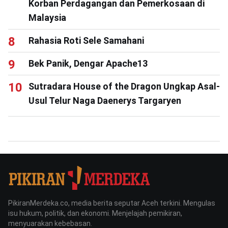
Korban Perdagangan dan Pemerkosaan di
Malaysia
Rahasia Roti Sele Samahani
Bek Panik, Dengar Apache13
Sutradara House of the Dragon Ungkap Asal-
Usul Telur Naga Daenerys Targaryen
PikiranMerdeka.co, media berita seputar Aceh terkini. Mengulas
isu hukum, politik, dan ekonomi. Menjelajah pemikiran,
menyuarakan kebebasan.