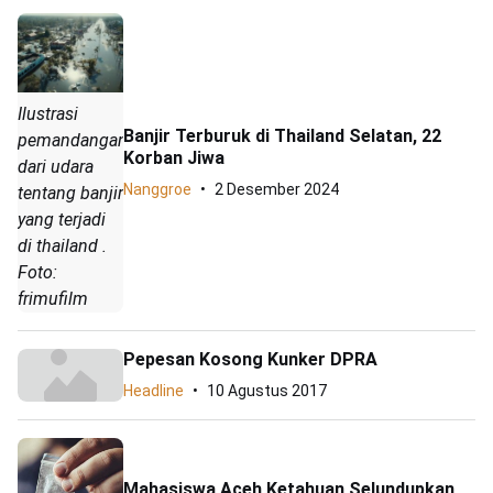
Ilustrasi
Banjir Terburuk di Thailand Selatan, 22
pemandangan
Korban Jiwa
dari udara
Nanggroe
2 Desember 2024
tentang banjir
yang terjadi
di thailand .
Foto:
frimufilm
Pepesan Kosong Kunker DPRA
Headline
10 Agustus 2017
Mahasiswa Aceh Ketahuan Selundupkan