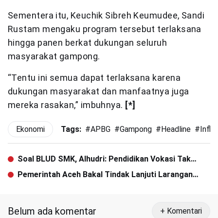
Sementera itu, Keuchik Sibreh Keumudee, Sandi
Rustam mengaku program tersebut terlaksana
hingga panen berkat dukungan seluruh
masyarakat gampong.
“Tentu ini semua dapat terlaksana karena
dukungan masyarakat dan manfaatnya juga
mereka rasakan,” imbuhnya.
[*]
Ekonomi
Tags:
#
APBG
#
Gampong
#
Headline
#
Inflas
Soal BLUD SMK, Alhudri: Pendidikan Vokasi Tak
Cuma Urusan ‘Jual Beli’
Pemerintah Aceh Bakal Tindak Lanjuti Larangan
Buka Puasa Bersama
Belum ada komentar
+ Komentari