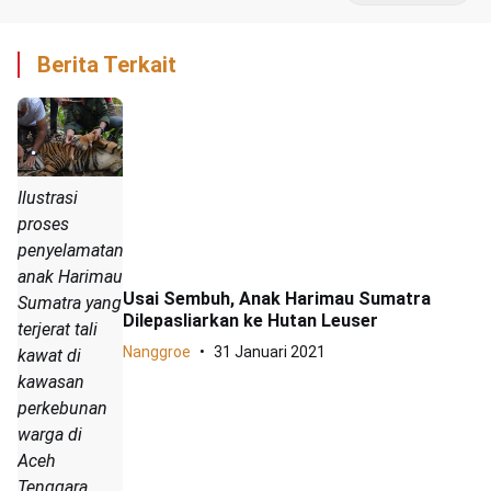
Berita Terkait
Ilustrasi
proses
penyelamatan
anak Harimau
Usai Sembuh, Anak Harimau Sumatra
Sumatra yang
Dilepasliarkan ke Hutan Leuser
terjerat tali
Nanggroe
31 Januari 2021
kawat di
kawasan
perkebunan
warga di
Aceh
Tenggara,