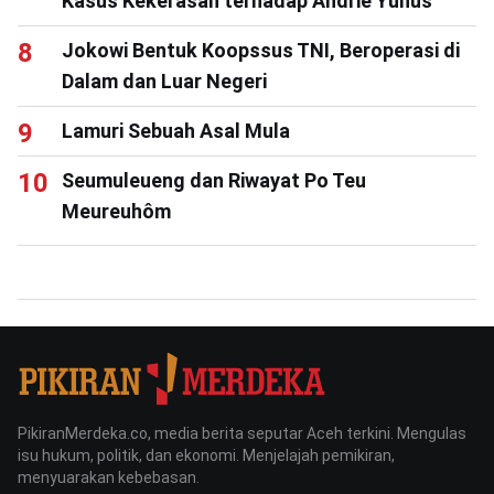
Kasus Kekerasan terhadap Andrie Yunus
Jokowi Bentuk Koopssus TNI, Beroperasi di
Dalam dan Luar Negeri
Lamuri Sebuah Asal Mula
Seumuleueng dan Riwayat Po Teu
Meureuhôm
PikiranMerdeka.co, media berita seputar Aceh terkini. Mengulas
isu hukum, politik, dan ekonomi. Menjelajah pemikiran,
menyuarakan kebebasan.