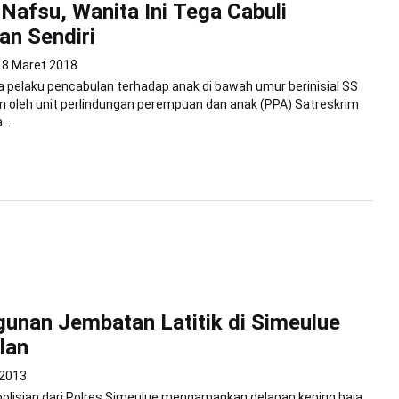
 Nafsu, Wanita Ini Tega Cabuli
n Sendiri
8 Maret 2018
 pelaku pencabulan terhadap anak di bawah umur berinisial SS
n oleh unit perlindungan perempuan dan anak (PPA) Satreskrim
..
nan Jembatan Latitik di Simeulue
lan
 2013
olisian dari Polres Simeulue mengamankan delapan keping baja