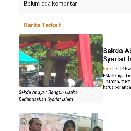
Belum ada komentar
Berita Terkait
Sekda Ab
Syariat 
Barat
14 No
PM, Blangpidie
Thamrin, memi
harus berlanda
Sekda Abdya : Bangun Usaha
Berlandaskan Syariat Islam