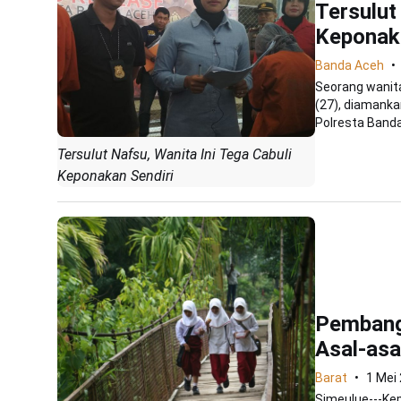
Tersulut
Keponaka
Banda Aceh
Seorang wanita
(27), diamanka
Polresta Banda.
Tersulut Nafsu, Wanita Ini Tega Cabuli
Keponakan Sendiri
Pembangu
Asal-asa
Barat
1 Mei
Simeulue---Kep