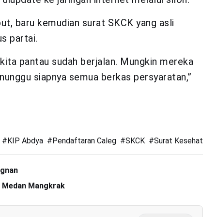
but, baru kemudian surat SKCK yang asli
s partai.
i kita pantau sudah berjalan. Mungkin mereka
enunggu siapnya semua berkas persyaratan,”
#
KIP Abdya
#
Pendaftaran Caleg
#
SKCK
#
Surat Kesehatan R
agnan
di Medan Mangkrak