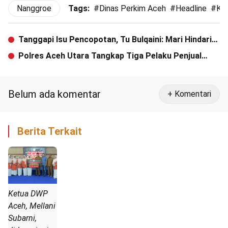
Nanggroe
Tags:
#
Dinas Perkim Aceh
#
Headline
#
Ka
Tanggapi Isu Pencopotan, Tu Bulqaini: Mari Hindari
Fitnah!
Polres Aceh Utara Tangkap Tiga Pelaku Penjual
Kulit Harimau dan Beruang Madu
Belum ada komentar
+ Komentari
Berita Terkait
Ketua DWP
Aceh, Mellani
Subarni,