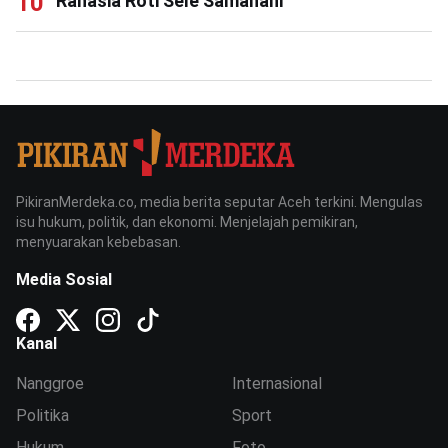
Rahasia Roti Sele Samahani
PikiranMerdeka.co, media berita seputar Aceh terkini. Mengulas
isu hukum, politik, dan ekonomi. Menjelajah pemikiran,
menyuarakan kebebasan.
Media Sosial
Kanal
Nanggroe
Internasional
Politika
Sport
Hukum
Foto