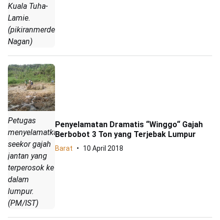
Kuala Tuha-
Lamie.
(pikiranmerdeka.co/Arief
Nagan)
Petugas
Penyelamatan Dramatis “Winggo“ Gajah
menyelamatkan
Berbobot 3 Ton yang Terjebak Lumpur
seekor gajah
Barat
10 April 2018
jantan yang
terperosok ke
dalam
lumpur.
(PM/IST)