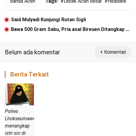
Banda Aceh
Tags:
#
Disdik Aceh Besar
#
Headline
Said Mulyadi Kunjungi Rutan Sigli
Bawa 500 Gram Sabu, Pria asal Bireuen Ditangkap di
Bandara SIM
Belum ada komentar
+ Komentari
Berita Terkait
Polres
Lhokseumawe
menangkap
istri siri dr.