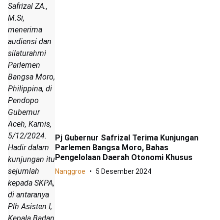
Safrizal ZA.,
M.Si,
menerima
audiensi dan
silaturahmi
Parlemen
Bangsa Moro,
Philippina, di
Pendopo
Gubernur
Aceh, Kamis,
5/12/2024.
Pj Gubernur Safrizal Terima Kunjungan
Parlemen Bangsa Moro, Bahas
Hadir dalam
Pengelolaan Daerah Otonomi Khusus
kunjungan itu
sejumlah
Nanggroe
5 Desember 2024
kepada SKPA,
di antaranya
Plh Asisten I,
Kepala Badan