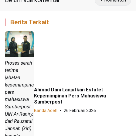
Belum ada komentar
Berita Terkait
Proses serah
terima
jabatan
kepemimpinan
Ahmad Dani Lanjutkan Estafet
pers
Kepemimpinan Pers Mahasiswa
mahasiswa
Sumberpost
Sumberpost
Banda Aceh
26 Februari 2026
UIN Ar-Raniry,
dari Rauzatul
Jannah (kiri)
kepada