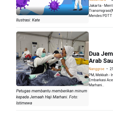
Jakarta - Men
Transmigrasi(
Mendes PDTT t
Ilustrasi: Kate
Dua Jema
Arab Sau
Nanggroe
2
PM, Mekkah - In
Embarkasi Aceh
Marhani...
Petugas membantu memberikan minum
kepada Jemaah Haji Marhani. Foto:
Istimewa