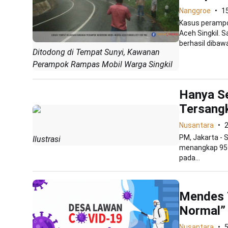
Nanggroe
15
Kasus peramp
Aceh Singkil. 
berhasil dibaw
Ditodong di Tempat Sunyi, Kawanan
Perampok Rampas Mobil Warga Singkil
Hanya Se
Tersang
Nusantara
PM, Jakarta - 
Ilustrasi
menangkap 959
pada...
Mendes 
Normal”
Nusantara
5