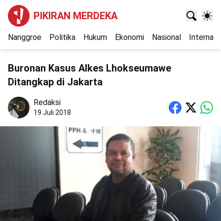
PIKIRAN MERDEKA
Nanggroe
Politika
Hukum
Ekonomi
Nasional
Internasi
Buronan Kasus Alkes Lhokseumawe
Ditangkap di Jakarta
Redaksi
19 Juli 2018