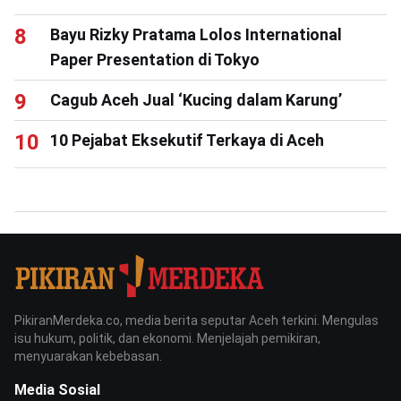
Bayu Rizky Pratama Lolos International
Paper Presentation di Tokyo
Cagub Aceh Jual ‘Kucing dalam Karung’
10 Pejabat Eksekutif Terkaya di Aceh
PikiranMerdeka.co, media berita seputar Aceh terkini. Mengulas
isu hukum, politik, dan ekonomi. Menjelajah pemikiran,
menyuarakan kebebasan.
Media Sosial