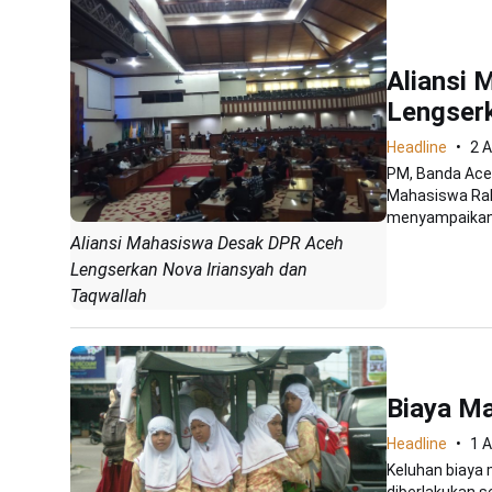
Aliansi
Lengserk
Headline
2 
PM, Banda Ace
Mahasiswa Ra
menyampaikan a
Aliansi Mahasiswa Desak DPR Aceh
Lengserkan Nova Iriansyah dan
Taqwallah
Biaya Ma
Headline
1 
Keluhan biaya 