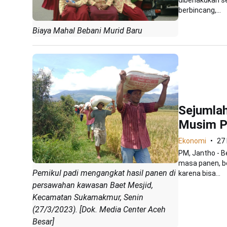
diberlakukan 
berbincang,...
Biaya Mahal Bebani Murid Baru
Sejumlah
Musim P
Ekonomi
27
PM, Jantho - 
masa panen, be
Pemikul padi mengangkat hasil panen di
karena bisa...
persawahan kawasan Baet Mesjid,
Kecamatan Sukamakmur, Senin
(27/3/2023). [Dok. Media Center Aceh
Besar]